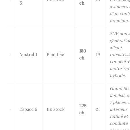
5
ch
avancées 
d’un conf
premium.
SUV nouve
génératio
alliant
180
Austral 1
Planifiée
19
robustess
ch
connectivi
motorisat
hybride.
Grand SU
familial, o
7 places, 
225
Espace 6
En stock
21
intérieur
ch
raffiné et
conduite