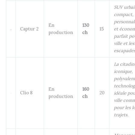
SUV urbai
compact,
personnal
En
130
Captur 2
15
et économ
production
ch
parfait po
ville et les
escapades
La citadin
iconique,
polyvalent
technolog
En
160
Clio 8
20
idéale pou
production
ch
ville com
pour les l
trajets.