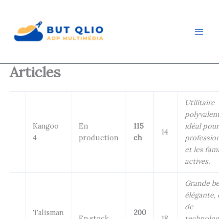
Aller
au
contenu
Articles
Utilitaire
polyvalent
Kangoo
En
115
idéal pour
14
4
production
ch
professio
et les fami
actives.
Grande be
élégante,
de
Talisman
200
En stock
18
technolog