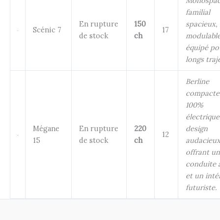
Monospa
familial
En rupture
150
spacieux,
Scénic 7
17
de stock
ch
modulable
équipé po
longs traj
Berline
compacte
100%
électrique
Mégane
En rupture
220
design
12
15
de stock
ch
audacieux
offrant u
conduite a
et un inté
futuriste.