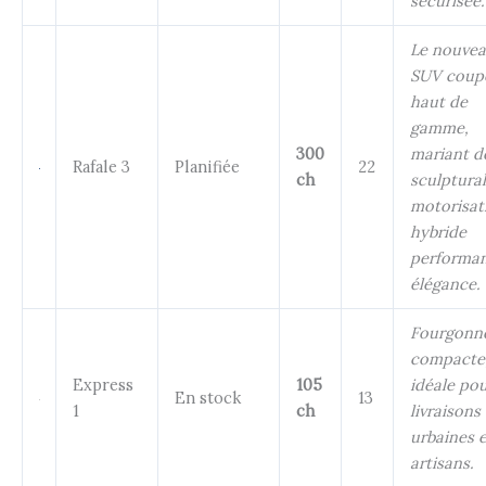
sécurisée.
Le nouve
SUV coup
haut de
gamme,
300
mariant d
Rafale 3
Planifiée
22
ch
sculptural
motorisat
hybride
performan
élégance.
Fourgonn
compacte
Express
105
idéale pou
En stock
13
1
ch
livraisons
urbaines e
artisans.